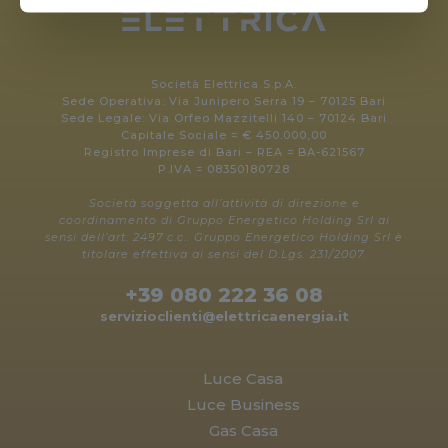
Società Elettrica S.p.A.
Sede Operativa: Via Junipero Serra 19 – 70125 Bari
Sede Legale: Via Orfeo Mazzitelli 140 – 70124 Bari
Capitale Sociale = € 450.000,00
Registro Imprese di Bari – REA = BA-621567
P.IVA = 08350180728
Società soggetta all’attività di direzione e
coordinamento di Gruppo Energetico Holding Srl ai
sensi dell’art. 2497 c.c.. Gruppo Energetico Holding Srl è
titolare effettiva ai sensi del D.Lgs. 231/2007.
+39 080 222 36 08
servizioclienti@elettricaenergia.it
Luce Casa
Luce Business
Gas Casa