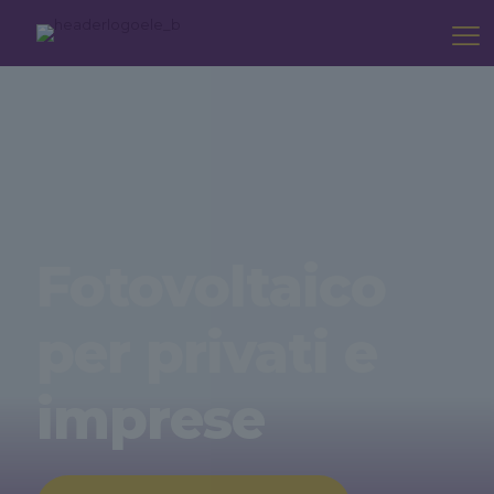
Fotovoltaico
per privati e
imprese