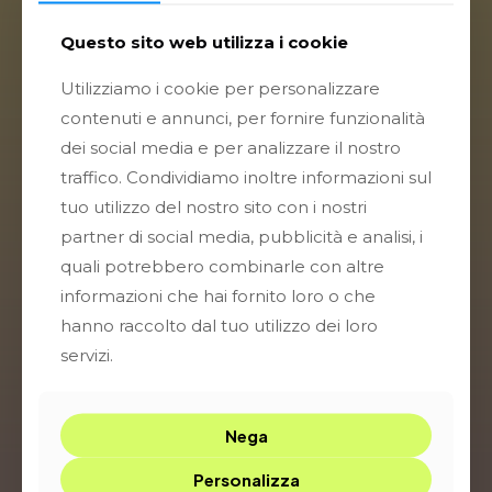
servizioclienti@elettricaenergia.it
Questo sito web utilizza i cookie
Luce Casa
Utilizziamo i cookie per personalizzare
Luce Business
contenuti e annunci, per fornire funzionalità
Gas Casa
dei social media e per analizzare il nostro
Gas Business
traffico. Condividiamo inoltre informazioni sul
Offerte Placet
tuo utilizzo del nostro sito con i nostri
Condomini
partner di social media, pubblicità e analisi, i
Amm. Pubblica
quali potrebbero combinarle con altre
informazioni che hai fornito loro o che
Fotovoltaico
hanno raccolto dal tuo utilizzo dei loro
CER
servizi.
Bandi e Incentivi
Sostenibilità
Nega
Certificati GO
Bando Agrisolare
Personalizza