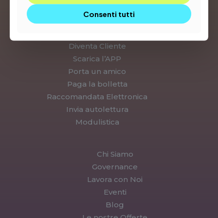
Auto Elettriche
Consenti tutti
Login
Diventa Cliente
Scarica l’APP
Porta un amico
Paga la bolletta
Raccomandata Elettronica
Invia autolettura
Modulistica
Chi Siamo
Governance
Lavora con Noi
Eventi
Blog
Le nostre Offerte