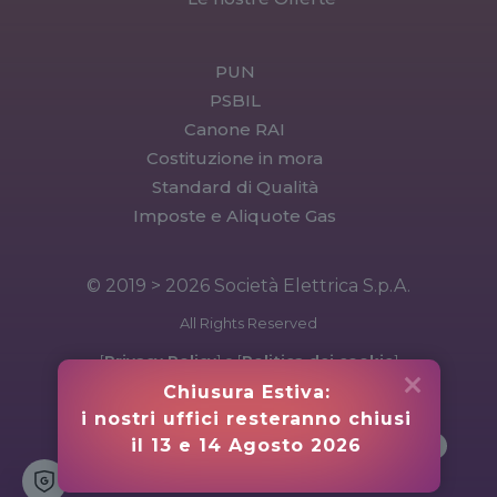
PUN
PSBIL
Canone RAI
Costituzione in mora
Standard di Qualità
Imposte e Aliquote Gas
© 2019 > 2026 Società Elettrica S.p.A.
All Rights Reserved
[
Privacy Policy
] e [
Politica dei cookie
]
Chiusura Estiva: 

i nostri uffici resteranno chiusi 

il 13 e 14 Agosto 2026 
VAI SU