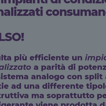
nalizzati consuman
LSO!
lta più efficiente un
impi
alizzato
a parità di potenz
istema analogo con split 
ie ad una differente tipo
ruttiva ma soprattutto pe
rigerante viene prodotta 