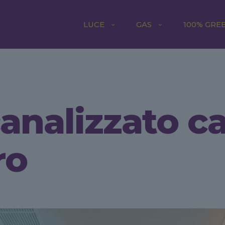
LUCE
GAS
100% GRE
analizzato c
ro