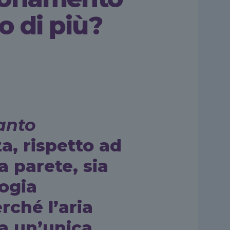
o di più?
anto
a, rispetto ad
a parete, sia
logia
rché l’aria
da un’unica