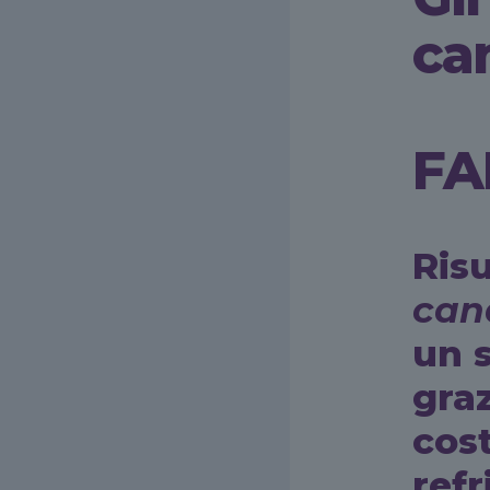
ca
FA
Risu
can
un s
graz
cost
ref