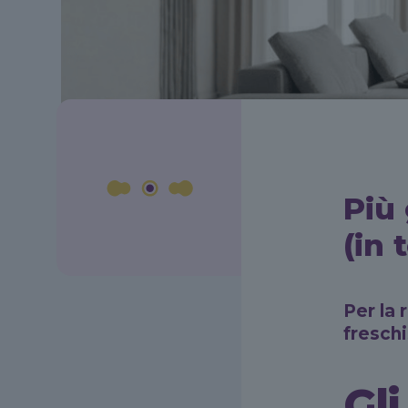
Più
(in 
Per la
freschi
Gl