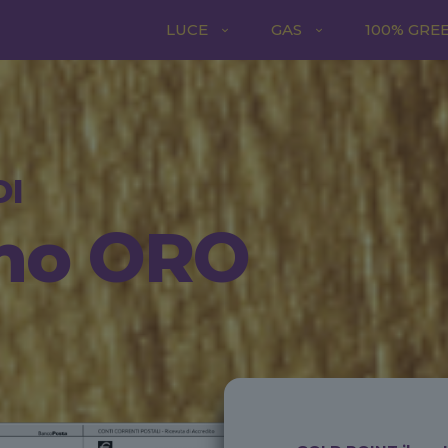
LUCE
GAS
100% GRE
OI
sono ORO