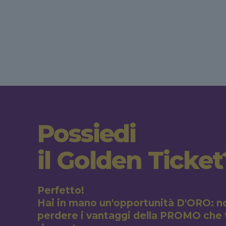
Possiedi
il Golden Ticket
Perfetto!
Hai in mano un'opportunità D'ORO: n
perdere i vantaggi della PROMO che t