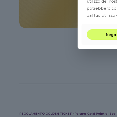
utilizzo del nost
potrebbero comb
dal tuo utilizzo 
Nega
REGOLAMENTO GOLDEN TICKET • Partner Gold Point di Socie