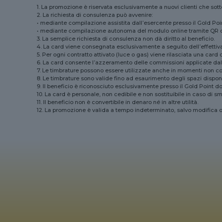
1. La promozione è riservata esclusivamente a nuovi clienti che sotto
2. La richiesta di consulenza può avvenire:
• mediante compilazione assistita dall’esercente presso il Gold Poin
• mediante compilazione autonoma del modulo online tramite QR co
3. La semplice richiesta di consulenza non dà diritto al beneficio.
4. La card viene consegnata esclusivamente a seguito dell’effettiva
5. Per ogni contratto attivato (luce o gas) viene rilasciata una card
6. La card consente l’azzeramento delle commissioni applicate dal Go
7. Le timbrature possono essere utilizzate anche in momenti non co
8. Le timbrature sono valide fino ad esaurimento degli spazi dispo
9. Il beneficio è riconosciuto esclusivamente presso il Gold Point do
10. La card è personale, non cedibile e non sostituibile in caso di 
11. Il beneficio non è convertibile in denaro né in altre utilità.
12. La promozione è valida a tempo indeterminato, salvo modifica 