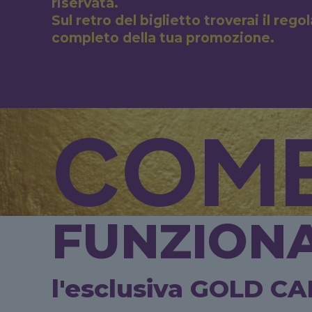
riservata.
Sul retro del biglietto troverai il reg
completo della tua promozione.
COM
FUNZION
l'esclusiva GOLD C