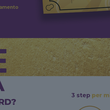
olamento
E
A
3 step
per mi
ARD?