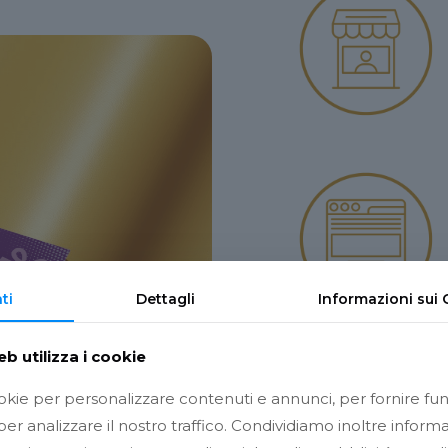
ti
Dettagli
Informazioni sui
b utilizza i cookie
ookie per personalizzare contenuti e annunci, per fornire fun
er analizzare il nostro traffico. Condividiamo inoltre informa