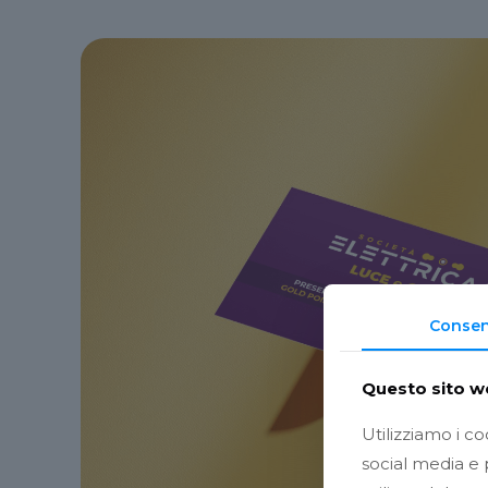
Consen
Questo sito we
Utilizziamo i c
social media e p