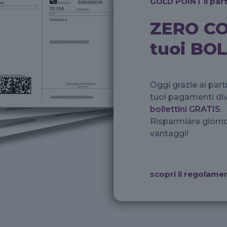
GOLD POINT il part
ZERO CO
tuoi BO
Oggi grazie ai partn
tuoi pagamenti div
bollettini GRATIS
.
Risparmiare giorno
vantaggi!
scopri il regolam