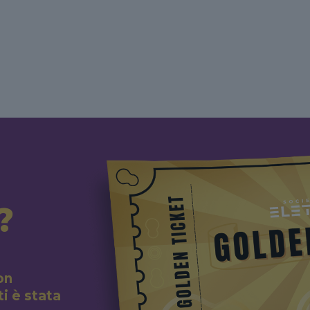
?
on
i è stata