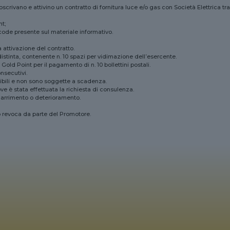
scrivano e attivino un contratto di fornitura luce e/o gas con Società Elettrica tr
t;
de presente sul materiale informativo.
 attivazione del contratto.
 distinta, contenente n. 10 spazi per vidimazione dell’esercente.
ld Point per il pagamento di n. 10 bollettini postali.
nsecutivi.
nibili e non sono soggette a scadenza.
ve è stata effettuata la richiesta di consulenza.
smarrimento o deterioramento.
o revoca da parte del Promotore.